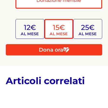
Donazione mensile
12€
15€
25€
AL MESE
AL MESE
AL MESE
Dona ora
Articoli correlati