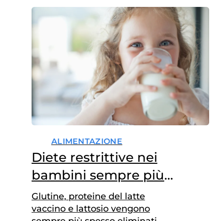
ALIMENTAZIONE
Diete restrittive nei
bambini sempre più
diffuse, anche senza
Glutine, proteine del latte
diagnosi
vaccino e lattosio vengono
sempre più spesso eliminati