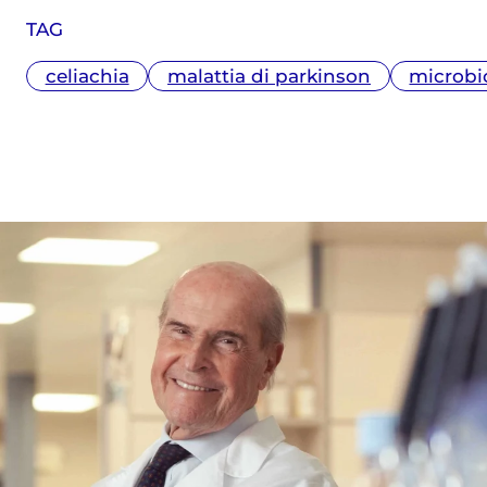
TAG
celiachia
malattia di parkinson
microb