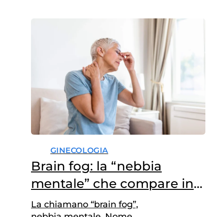
GINECOLOGIA
Brain fog: la “nebbia
mentale” che compare in
menopausa
La chiamano “brain fog”,
nebbia mentale. Nome