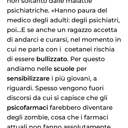
non soltanto dalle malattie
psichiatriche. «Hanno paura del
medico degli adulti: degli psichiatri,
poi…E se anche un ragazzo accetta
di andarci e curarsi, nel momento in
cui ne parla con i coetanei rischia
di essere
bullizzato
. Per questo
andiamo nelle
scuole
per
sensibilizzare
i più giovani, a
riguardi. Spesso vengono fuori
discorsi da cui si capisce che gli
psicofarmaci
farebbero diventare
degli zombie, cosa che i farmaci
attuali non fanno assolutamente.