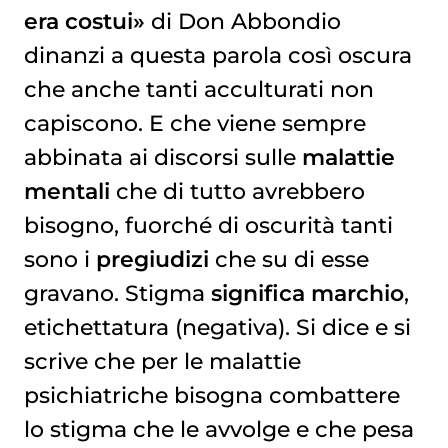
I BAMBINI AVVIATI ALLE CURE IN RITARDO
era costui»
di Don Abbondio
dinanzi a questa parola così oscura
che anche tanti acculturati non
capiscono. E che viene sempre
abbinata ai discorsi sulle
malattie
mentali
che di tutto avrebbero
bisogno, fuorché di oscurità tanti
sono i
pregiudizi
che su di esse
gravano. Stigma
significa marchio
,
etichettatura (negativa). Si dice e si
scrive che per le malattie
psichiatriche bisogna combattere
lo stigma che le avvolge e che pesa