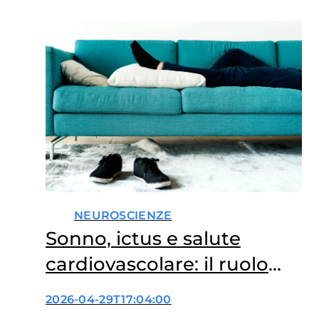
soprattutto quando si associa a
una durata del sonno inferiore
alle 7-8 ore raccomandate, è
collegata a un maggior rischio
di eventi cardiovascolari seri
nella mezza età.…
NEUROSCIENZE
Sonno, ictus e salute
cardiovascolare: il ruolo
della pennichella
2026-04-29T17:04:00