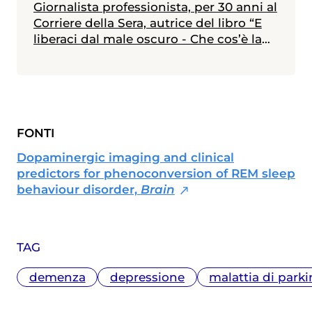
Giornalista professionista, per 30 anni al
Corriere della Sera, autrice del libro “E
liberaci dal male oscuro - Che cos’è la
depressione e come se ne esce”.
FONTI
Dopaminergic imaging and clinical
predictors for phenoconversion of REM sleep
behaviour disorder,
Brain
TAG
demenza
depressione
malattia di park