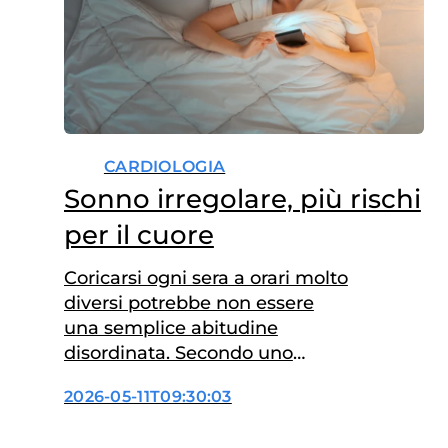
CARDIOLOGIA
Sonno irregolare, più rischi
per il cuore
Coricarsi ogni sera a orari molto
diversi potrebbe non essere
una semplice abitudine
disordinata. Secondo uno
studio dell’Università di Oulu, in
2026-05-11T09:30:03
Finlandia, una forte variabilità
nell’orario di coricamento,