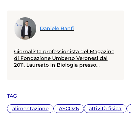
Daniele Banfi
Giornalista professionista del Magazine
di Fondazione Umberto Veronesi dal
2011. Laureato in Biologia presso
l'Università Bicocca di Milano - con
specializzazione in Genetica conseguita
presso l'Università Diderot di Parigi - ha
un master in Comunicazione della
TAG
Scienza ottenuto presso l'Università La
Sapienza di Roma. In questi anni ha
alimentazione
ASCO26
attività fisica
seguito i principali congressi mondiali
di medicina (ASCO, ESMO, EASL, AASLD,
CROI, ESC, ADA, EASD, EHA). Tra le tante