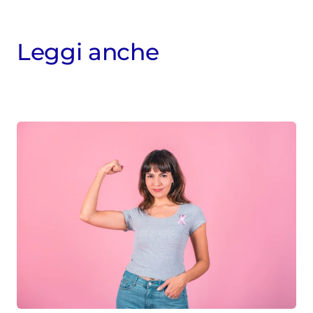
tematiche approfondite ha raccontato
l’avvento dell’immunoterapia quale
nuova modalità per la cura del cancro,
Leggi anche
la nascita dei nuovi antivirali contro il
virus dell’epatite C, la rivoluzione dei
trattamenti per l’ictus tramite la
chirurgia endovascolare e la nascita
delle nuove terapie a lunga durata
d’azione per HIV. Dal 2020 ha inoltre
contribuito al racconto della pandemia
Covid-19 approfondendo in particolare
l'iter che ha portato allo sviluppo dei
vaccini a mRNA. Collabora con diverse
testate nazionali.