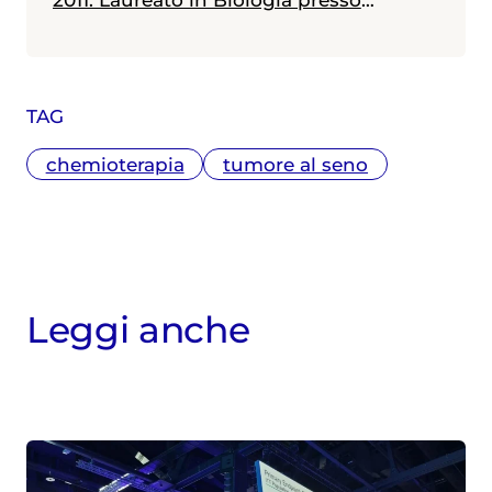
l'Università Bicocca di Milano - con
specializzazione in Genetica conseguita
presso l'Università Diderot di Parigi - ha
un master in Comunicazione della
TAG
Scienza ottenuto presso l'Università La
Sapienza di Roma. In questi anni ha
chemioterapia
tumore al seno
seguito i principali congressi mondiali
di medicina (ASCO, ESMO, EASL, AASLD,
CROI, ESC, ADA, EASD, EHA). Tra le tante
tematiche approfondite ha raccontato
l’avvento dell’immunoterapia quale
nuova modalità per la cura del cancro,
Leggi anche
la nascita dei nuovi antivirali contro il
virus dell’epatite C, la rivoluzione dei
trattamenti per l’ictus tramite la
chirurgia endovascolare e la nascita
delle nuove terapie a lunga durata
d’azione per HIV. Dal 2020 ha inoltre
contribuito al racconto della pandemia