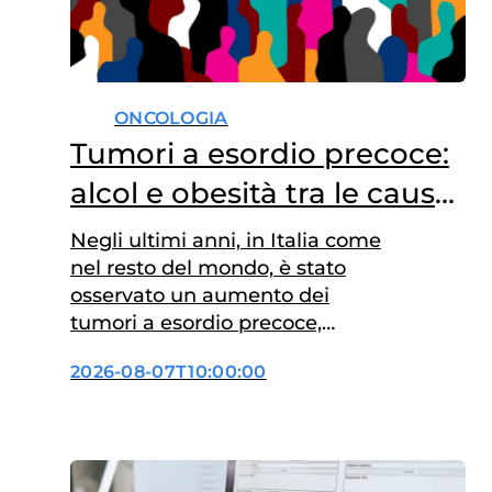
ONCOLOGIA
Tumori a esordio precoce:
alcol e obesità tra le cause
principali
Negli ultimi anni, in Italia come
nel resto del mondo, è stato
osservato un aumento dei
tumori a esordio precoce,
diagnosticati prima dei 50 anni.
2026-08-07T10:00:00
Tra i fattori di rischio
modificabili, l’eccesso di peso
corporeo e il consumo di alcol
aumentano, sia
indipendentemente sia in