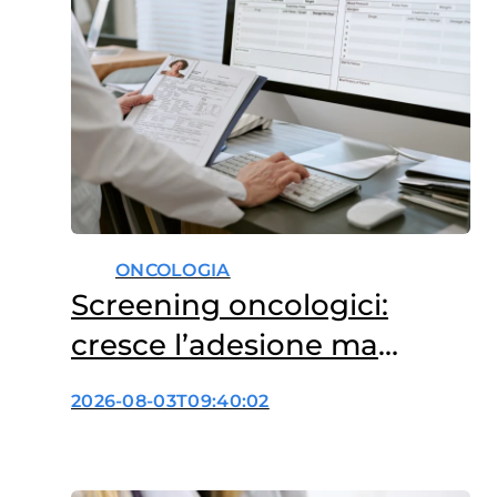
modo sinergico, il rischio di
sviluppare tumori della
mammella e…
ONCOLOGIA
Screening oncologici:
cresce l’adesione ma
ancora troppi divari
2026-08-03T09:40:02