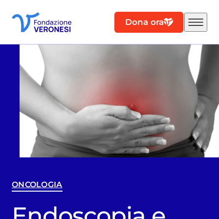
Dona ora
ONCOLOGIA
Endoscopia e