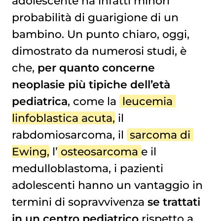
adolescente ha infatti minori
probabilità di guarigione di un
bambino. Un punto chiaro, oggi,
dimostrato da numerosi studi, è
che,
per quanto concerne
neoplasie più tipiche dell’età
pediatrica
, come la
leucemia 
linfoblastica acuta
, il
rabdomiosarcoma, il
sarcoma di 
Ewing
, l’
osteosarcoma
e il
medulloblastoma, i pazienti
adolescenti hanno un vantaggio in
termini di sopravvivenza
se trattati
in un centro pediatrico
rispetto a