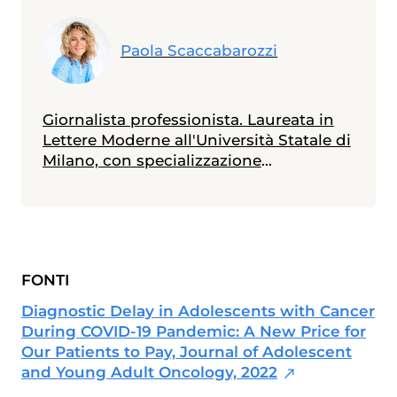
Paola Scaccabarozzi
Giornalista professionista. Laureata in
Lettere Moderne all'Università Statale di
Milano, con specializzazione
all'Università Cattolica in Materie
Umanistiche, ha seguito corsi di
giornalismo medico scientifico e
giornalismo di inchiesta accreditati
dall'Ordine Giornalisti della
FONTI
Lombardia. Ha scritto: "Quando un
figlio si ammala" e, con Claudio
Diagnostic Delay in Adolescents with Cancer
Mencacci, "Viaggio nella depressione",
During COVID-19 Pandemic: A New Price for
editi da Franco Angeli. Collabora con
Our Patients to Pay, Journal of Adolescent
diverse testate nazionali ed estere.
and Young Adult Oncology, 2022