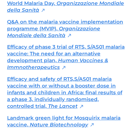
radiotelevisive, attualmente collabora
World Malaria Day,
Organizzazione Mondiale
anche con diverse testate nazionali ed è
della Sanità
membro dell'Unione Giornalisti Italiani
Scientifici (Ugis).
Q&A on the malaria vaccine implementation
programme (MVIP),
Organizzazione
Mondiale della Sanità
Efficacy of phase 3 trial of RTS, S/AS01 malaria
vaccine: The need for an alternative
development plan,
Human Vaccines &
Immnotherapeutics
Efficacy and safety of RTS,S/AS01 malaria
vaccine with or without a booster dose in
infants and children in Africa: final results of
a phase 3, individually randomised,
controlled trial,
The Lancet
Landmark green light for Mosquirix malaria
vaccine,
Nature Biotechnology