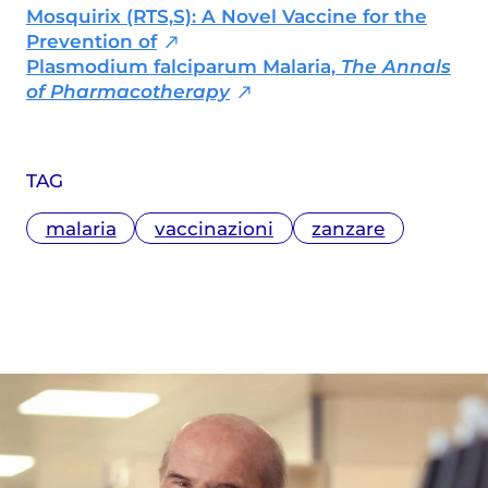
Mosquirix (RTS,S): A Novel Vaccine for the
Prevention of
Plasmodium falciparum Malaria,
The Annals
of Pharmacotherapy
TAG
malaria
vaccinazioni
zanzare