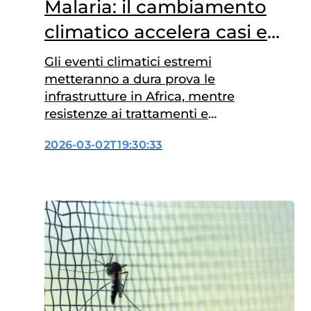
Malaria: il cambiamento
climatico accelera casi e
decessi
Gli eventi climatici estremi
metteranno a dura prova le
infrastrutture in Africa, mentre
resistenze ai trattamenti e
finanziamenti ridotti
2026-03-02T19:30:33
complicano prevenzione e
accesso alle cure. Il
cambiamento climatico non
ridisegna soltanto la geografia
delle temperature: potrebbe
ridisegnare anche quella della
malaria. Secondo un recente
studio pubblicato su Nature,
entro il 2050 l’Africa potrebbe
registrare 123…