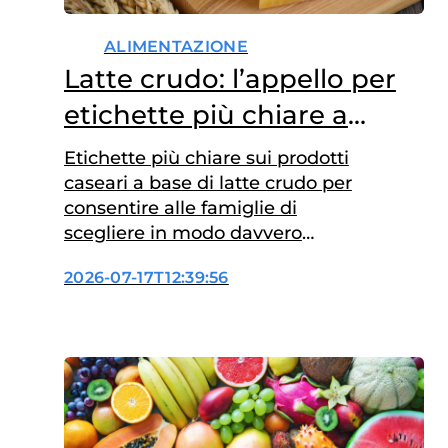
ALIMENTAZIONE
Latte crudo: l’appello per
etichette più chiare a
tutela dei bambini
Etichette più chiare sui prodotti
caseari a base di latte crudo per
consentire alle famiglie di
scegliere in modo davvero
consapevole e tutelare la salute
2026-07-17T12:39:56
dei bambini. È questo l’appello
lanciato ieri in Senato nel corso
della conferenza stampa
“Etichette chiare per
proteggere i bambini”,
promossa dal senatore Lorenzo
Basso insieme a Sonia Gerelli