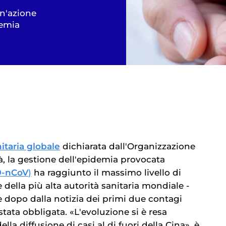
Un'azione
demia
taria globale
dichiarata dall'Organizzazione
à, la gestione dell'epidemia provocata
9-nCoV
)
ha raggiunto il massimo livello di
 della più alta autorità sanitaria mondiale -
e dopo dalla notizia dei primi due contagi
stata obbligata. «L'evoluzione si è resa
ella diffusione di casi al di fuori della Cina», è