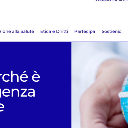
ione alla Salute
Etica e Diritti
Partecipa
Sostienici
rché è
genza
e