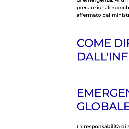
precauzionali «unic
affermato dal ministr
COME DI
DALL'IN
EMERGEN
GLOBALE
La
responsabilità
di 