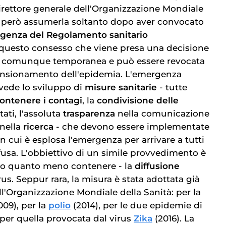
direttore generale dell'Organizzazione Mondiale
ò però assumerla soltanto dopo aver convocato
genza del Regolamento sanitario
 questo consesso che viene presa una decisione
- è comunque temporanea e può essere revocata
mensionamento dell'epidemia. L'emergenza
evede lo sviluppo di
misure sanitarie
- tutte
ontenere i contagi
, la
condivisione delle
tati, l'assoluta
trasparenza
nella comunicazione
 nella
ricerca
- che devono essere implementate
in cui è esplosa l'emergenza per arrivare a tutti
diffusa. L'obbiettivo di un simile provvedimento è
- o quanto meno contenere - la
diffusione
rus. Seppur rara, la misura è stata adottata già
ll'Organizzazione Mondiale della Sanità: per la
009), per la
polio
(2014), per le due epidemie di
e per quella provocata dal virus
Zika
(2016). La