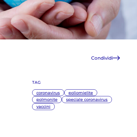
Condividi
Facebook
X
TAG
WhatsApp
E-Mail
coronavirus
poliomielite
Copia link
polmonite
speciale coronavirus
vaccini