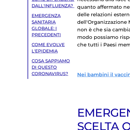
DALL'INFLUENZA?
quanto affermato ne
delle relazioni ester
EMERGENZA
dell'Organizzazione 
SANITARIA
GLOBALE: I
non è che sia cambi
PRECEDENTI
modo possiamo rispo
che tutti i Paesi mem
COME EVOLVE
L'EPIDEMIA
COSA SAPPIAMO
DI QUESTO
CORONAVIRUS?
Nei bambini il vacci
EMERGEN
SCELTA 