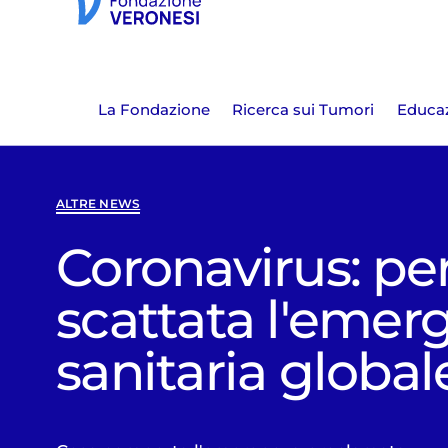
La Fondazione
Ricerca sui Tumori
Educaz
ALTRE NEWS
Coronavirus: pe
scattata l'emer
sanitaria global