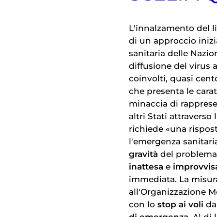
L'innalzamento del li
di un approccio iniz
sanitaria delle Nazion
diffusione del virus a
coinvolti, quasi cento
che presenta le carat
minaccia di rappres
altri Stati attravers
richiede «una rispost
l'emergenza sanitaria
gravità
del problema,
inattesa
e
improvvis
immediata. La misura,
all'Organizzazione Mo
con lo
stop ai voli
da 
di emergenza
. Al di