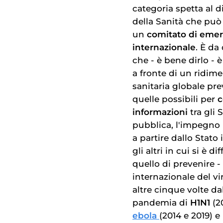
categoria spetta al 
della Sanità che pu
un
comitato di emer
internazionale
. È da
che - è bene dirlo 
a fronte di un ridi
sanitaria globale pr
quelle possibili per
c
informazioni
tra gli S
pubblica, l'impegno
a partire dallo Stato 
gli altri in cui si è 
quello di prevenire 
internazionale del vi
altre cinque volte da
pandemia di
H1N1
(2
ebola
(2014 e 2019) 