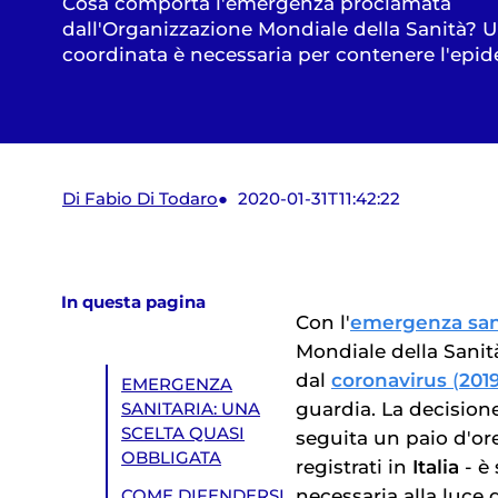
Cosa comporta l'emergenza proclamata
dall'Organizzazione Mondiale della Sanità? 
coordinata è necessaria per contenere l'epi
Di Fabio Di Todaro
2020-01-31T11:42:22
In questa pagina
Con l'
emergenza sani
Mondiale della Sanit
dal
coronavirus
(
201
EMERGENZA
guardia. La decisione
SANITARIA: UNA
SCELTA QUASI
seguita un paio d'or
OBBLIGATA
registrati in
Italia
- è 
necessaria alla luce d
COME DIFENDERSI