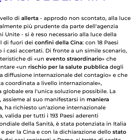
vello di
allerta
- approdo non scontato, alla luce
ialmente più prudente da parte dell'agenzia
i Unite - si è reso necessario alla luce della
l di fuori dei
confini della Cina
: con 18 Paesi
 i casi accertati. Di fronte a un simile scenario,
teristiche di «un
evento straordinario
» che
entare «un
rischio per la salute pubblica
degli
o la diffusione internazionale del contagio» e che
a coordinata a livello internazionale»,
 globale era l'unica soluzione possibile. La
 assieme al suo manifestarsi in
maniera
a
, ha richiesto un'azione internazionale
 valida per tutti i 193 Paesi aderenti
ndiale della Sanità, è stata potenziata in Italia
e per la Cina e con la dichiarazione dello
stato
 là dei casi registrati a Roma, si tratta di scelte