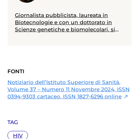
Giornalista pubblicista, laureata in
Biotecnologie e con un dottorato in
Scienze genetiche e biomolecolari, si
occupa di comunicazione scientifica
dal 2018, dopo anni di ricerca
accademica e oncologica. Scrive articoli
di divulgazione medico-scientifica,
trattando temi che spaziano
FONTI
dall’oncologia alla prevenzione, e si
occupa anche di medical writing, con
Notiziario dell’Istituto Superiore di Sanità,
l’obiettivo di rendere accessibili i
Volume 37 – Numero 11 Novembre 2024, ISSN
progressi della ricerca a un pubblico
0394-9303 cartaceo, ISSN 1827-6296 online
più ampio.
TAG
HIV