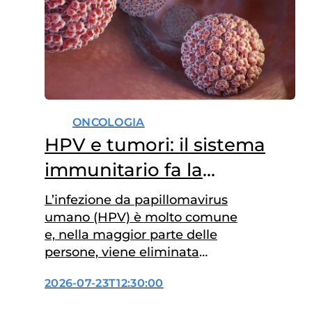
ONCOLOGIA
HPV e tumori: il sistema
immunitario fa la
differenza
L’infezione da papillomavirus
umano (HPV) è molto comune
e, nella maggior parte delle
persone, viene eliminata
spontaneamente dal sistema
2026-07-23T12:30:00
immunitario. In alcuni casi,
però, il virus persiste e può