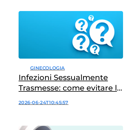
favorire lo sviluppo di diversi
tumori, tra cui quelli della
cervice uterina, dell’ano, del
pene, della vulva, della vagina e
dell’orofaringe. Un recente
studio pubblicato su…
GINECOLOGIA
Infezioni Sessualmente
Trasmesse: come evitare le
fake news?
2026-06-24T10:45:57