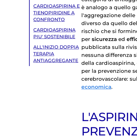
CARDIOASPIRINA E
è analogo a quello ga
TIENOPIRIDINE A
l'aggregazione delle
CONFRONTO
diverso da quello del
CARDIOASPIRINA
rischio che si formi
PIU' SOSTENIBILE
per
sicurezza
ed
effi
pubblicata sulla rivi
ALL'INIZIO DOPPIA
TERAPIA
nessuna differenza s
ANTIAGGREGANTE
della cardioaspirina
per la prevenzione s
cerebrovascolare: su
economica
.
L'ASPIRI
PREVENZ