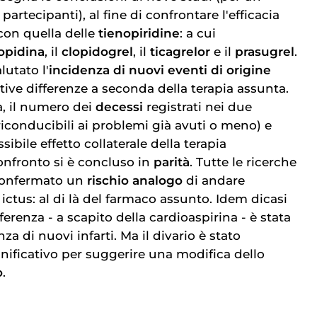
 partecipanti), al fine di confrontare l'efficacia
 con quella delle
tienopiridine
: a cui
lopidina
, il
clopidogrel
, il
ticagrelor
e il
prasugrel
.
lutato l'
incidenza di nuovi eventi di origine
lative differenze a seconda della terapia assunta.
a, il numero dei
decessi
registrati nei due
riconducibili ai problemi già avuti o meno) e
sibile effetto collaterale della terapia
confronto si è concluso in
parità
. Tutte le ricerche
confermato un
rischio analogo
di andare
ctus: al di là del farmaco assunto. Idem dicasi
ferenza - a scapito della cardioaspirina - è stata
nza di nuovi infarti. Ma il divario è stato
nificativo per suggerire una modifica dello
o
.