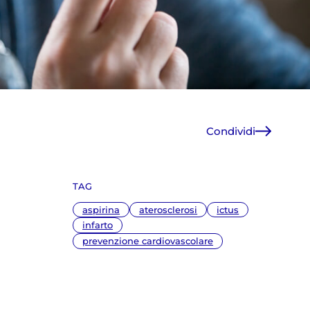
Condividi
Facebook
X
TAG
WhatsApp
E-Mail
aspirina
aterosclerosi
ictus
Copia link
infarto
prevenzione cardiovascolare