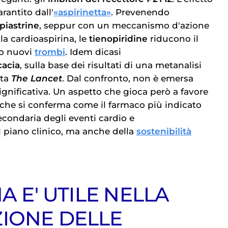
rantito dall'
«aspirinetta»
. Prevenendo
piastrine
, seppur con un meccanismo d'azione
la cardioaspirina,
le
tienopiridine
riducono il
no nuovi
trombi
. Idem dicasi
cacia
, sulla base dei risultati di una metanalisi
sta
The Lancet
. Dal confronto, non è emersa
ignificativa. Un aspetto che gioca però a favore
, che si conferma come il farmaco più indicato
econdaria degli eventi cardio e
l piano clinico, ma anche della
sostenibilità
NA E' UTILE NELLA
IONE DELLE