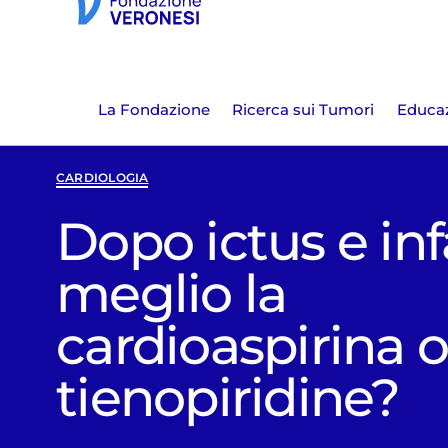
La Fondazione
Ricerca sui Tumori
Educaz
CARDIOLOGIA
Dopo ictus e inf
meglio la
cardioaspirina o
tienopiridine?