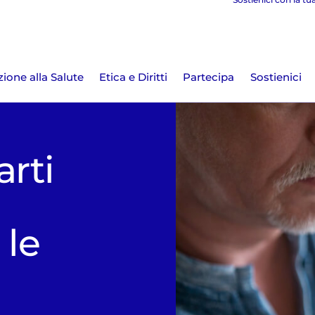
ione alla Salute
Etica e Diritti
Partecipa
Sostienici
arti
 le