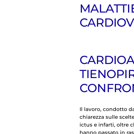
MALATTI
CARDIOV
CARDIOA
TIENOPIR
CONFRO
Il lavoro, condotto da
chiarezza sulle scel
ictus e infarti, oltre 
hanno passato in ras