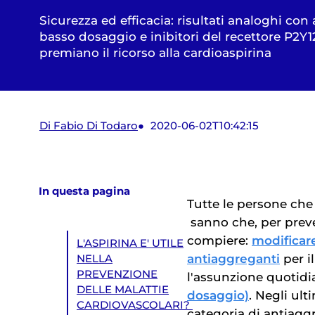
Sicurezza ed efficacia: risultati analoghi con 
basso dosaggio e inibitori del recettore P2Y12
premiano il ricorso alla cardioaspirina
Di Fabio Di Todaro
2020-06-02T10:42:15
In questa pagina
Tutte le persone ch
sanno che, per prev
compiere:
modificare 
L'ASPIRINA E' UTILE
antiaggreganti
per il
NELLA
PREVENZIONE
l'assunzione quotidi
DELLE MALATTIE
dosaggio)
. Negli ult
CARDIOVASCOLARI?
categoria di antiaggr