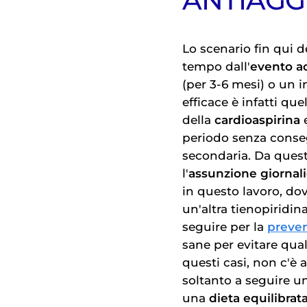
ANTIAG
Lo scenario fin qui d
tempo dall'
evento a
(per 3-6 mesi) o un i
efficace è infatti que
della
cardioaspirina
periodo senza conseg
secondaria. Da ques
l'
assunzione giornali
in questo lavoro, dov
un'altra tienopiridin
seguire per la
preven
sane per evitare qual
questi casi, non c'è
soltanto a seguire un
una
dieta equilibrat