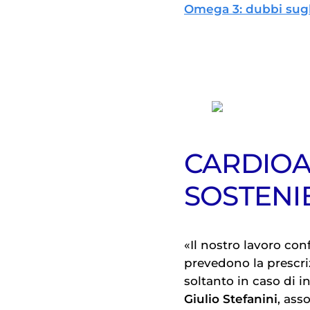
Omega 3: dubbi sugl
CARDIOAS
SOSTENI
«Il nostro lavoro conf
prevedono la prescriz
soltanto in caso di i
Giulio Stefanini
, ass