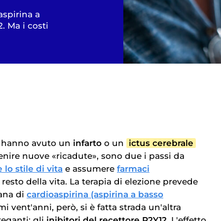
aspirina a
. Ma i costi
e hanno avuto un
infarto
o un
ictus cerebrale
enire nuove «ricadute», sono due i passi da
lo stile di vita
e assumere
farmaci
 resto della vita. La terapia di elezione prevede
ana di
cardioaspirina (aspirina a basso
imi vent'anni, però, si è fatta strada un'altra
eganti: gli
inibitori del recettore P2Y12
. L'effetto