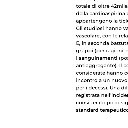
totale di oltre 42mila
della cardioaspirina
appartengono la
tic
Gli studiosi hanno va
vascolare
, con le re
E, in seconda battut
gruppi (per ragioni 
i
sanguinamenti
(pos
antiaggregante). Il 
considerate hanno 
incontro a un nuovo i
per i decessi. Una dif
registrata nell'incide
considerato poco sig
standard terapeutic