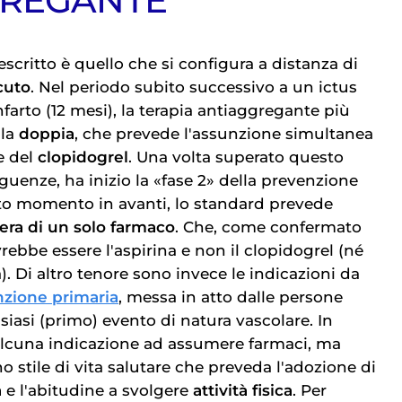
GREGANTE
escritto è quello che si configura a distanza di
cuto
. Nel periodo subito successivo a un ictus
nfarto (12 mesi), la terapia antiaggregante più
lla
doppia
, che prevede l'assunzione simultanea
e del
clopidogrel
. Una volta superato questo
uenze, ha inizio la «fase 2» della prevenzione
to momento in avanti, lo standard prevede
era di un solo farmaco
. Che, come confermato
rebbe essere l'aspirina e non il clopidogrel (né
a). Di altro tenore sono invece le indicazioni da
zione primaria
, messa in atto dalle persone
siasi (primo) evento di natura vascolare. In
 alcuna indicazione ad assumere farmaci, ma
o stile di vita salutare che preveda l'adozione di
a
e l'abitudine a svolgere
attività fisica
. Per