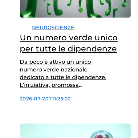
NEUROSCIENZE
Un numero verde unico
per tutte le dipendenze
Da poco è attivo un unico
numero verde nazionale
dedicato a tutte le dipendenze.
L’iniziativa, promossa
dall’Istituto Superiore di Sanità
2026-07-20T11:25:02
(ISS) e realizzata con il
finanziamento del
Dipartimento per le politiche
contro la droga e le altre
dipendenze della Presidenza