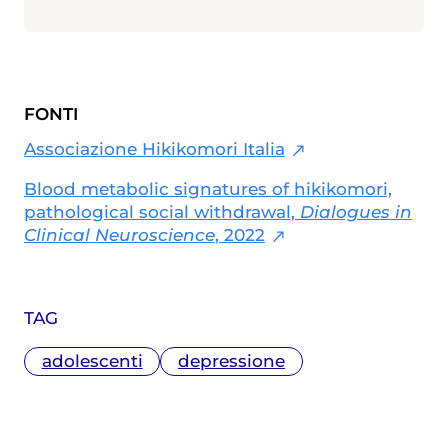
Master in Comunicazione della Scienza
alla Scuola Internazionale Superiore di
Studi Avanzati (SISSA) di Trieste e il
Master in Giornalismo al Corriere della
Sera. Scrive di medicina e salute,
FONTI
specialmente in ambito materno-
infantile
Associazione Hikikomori Italia
Blood metabolic signatures of hikikomori,
pathological social withdrawal,
Dialogues in
Clinical Neuroscience
, 2022
TAG
adolescenti
depressione