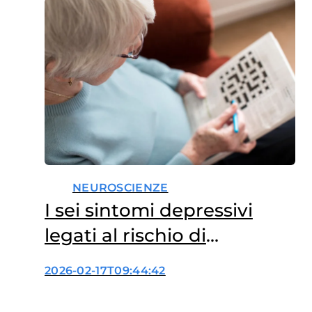
e metanalisi di 76 studi che
hanno coinvolto 17.000, età
media 45…
NEUROSCIENZE
I sei sintomi depressivi
legati al rischio di
demenza
2026-02-17T09:44:42