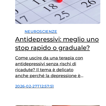
NEUROSCIENZE
Antidepressivi: meglio uno
stop rapido o graduale?
Come uscire da una terapia con
antidepressivi senza rischi di
ricadute? Il tema è delicato
anche perché la depressione è
una malattia ricorrente e tende
2026-02-27T12:57:51
a ripresentarsi. Una ricerca è
stata condotta dall’Università di
Verona e pubblicata su The
Lancet Psychiatry con revisione