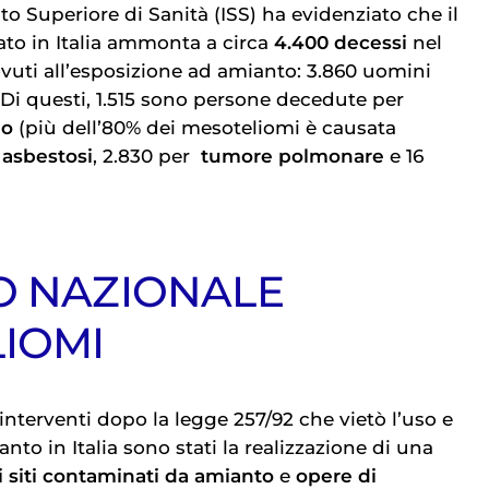
uto Superiore di Sanità (ISS) ha evidenziato che il
ato in Italia ammonta a circa
4.400 decessi
nel
vuti all’esposizione ad amianto: 3.860 uomini
 Di questi, 1.515 sono persone decedute per
no
(più dell’80% dei mesoteliomi è causata
r
asbestosi
, 2.830 per
tumore polmonare
e 16
O NAZIONALE
IOMI
 interventi dopo la legge 257/92 che vietò l’uso e
nto in Italia sono stati la realizzazione di una
 siti contaminati da amianto
e
opere di