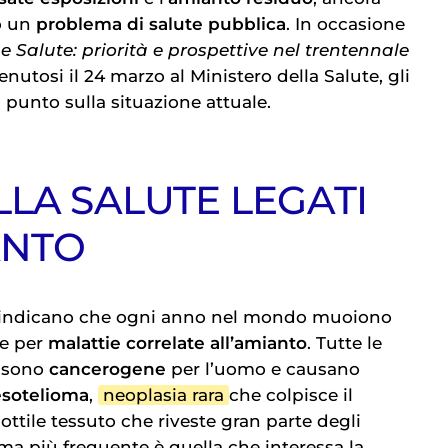
o un
problema di salute pubblica
. In occasione
 Salute: priorità e prospettive nel trentennale
tenutosi il 24 marzo al Ministero della Salute, gli
l punto sulla situazione attuale.
LLA SALUTE LEGATI
ANTO
e indicano che ogni anno nel mondo muoiono
ne per
malattie correlate all’amianto
. Tutte le
o sono
cancerogene
per l’uomo e causano
sotelioma
,
neoplasia rara
che colpisce il
sottile tessuto che riveste gran parte degli
rma più frequente è quella che interessa la