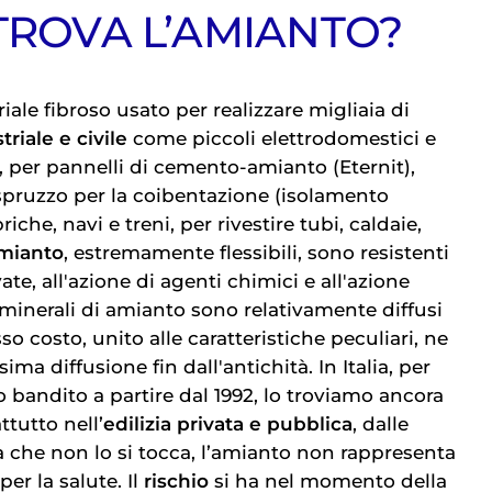
 TROVA L’AMIANTO?
ale fibroso usato per realizzare migliaia di
triale e civile
come piccoli elettrodomestici e
ri, per pannelli di cemento-amianto (Eternit),
 spruzzo per la coibentazione (isolamento
riche, navi e treni, per rivestire tubi, caldaie,
amianto
, estremamente flessibili, sono resistenti
ate, all'azione di agenti chimici e all'azione
 minerali di amianto sono relativamente diffusi
sso costo, unito alle caratteristiche peculiari, ne
ma diffusione fin dall'antichità. In Italia, per
o bandito a partire dal 1992, lo troviamo ancora
ttutto nell’
edilizia privata e pubblica
, dalle
o a che non lo si tocca, l’amianto non rappresenta
per la salute. Il
rischio
si ha nel momento della