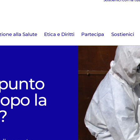
ione alla Salute
Etica e Diritti
Partecipa
Sostienici
 punto
opo la
?