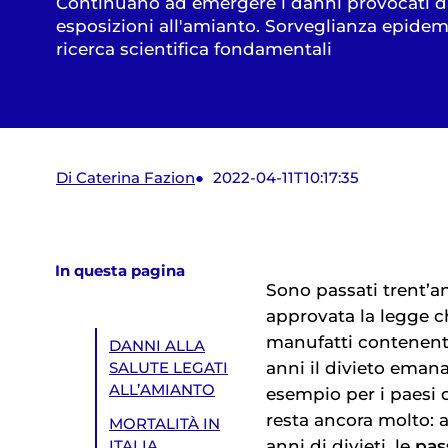
Continuano ad emergere i danni provocati d
esposizioni all'amianto. Sorveglianza epidem
ricerca scientifica fondamentali
Di Caterina Fazion
2022-04-11T10:17:35
In questa pagina
Sono passati trent’an
approvata la legge 
manufatti contenen
DANNI ALLA
anni il divieto eman
SALUTE LEGATI
ALL’AMIANTO
esempio per i paesi d
resta ancora molto: 
MORTALITÀ IN
anni di divieti, le
pass
ITALIA