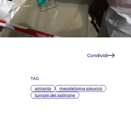
Condividi
Facebook
X
TAG
WhatsApp
E-Mail
amianto
mesotelioma pleurico
Copia link
tumore del polmone