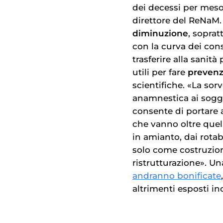
dei decessi per meso
direttore del ReNaM.
diminuzione
, soprat
con la curva dei con
trasferire alla sanit
utili per fare
prevenz
scientifiche. «La sor
anamnestica ai sogge
consente di portare 
che vanno oltre quel
in amianto, dai rotabi
solo come costruzio
ristrutturazione». Una
andranno bonificate
altrimenti esposti 