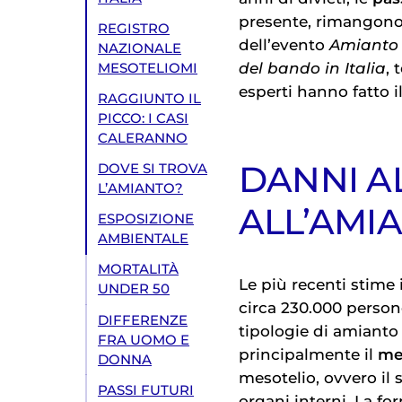
presente, rimangon
REGISTRO
dell’evento
Amianto e
NAZIONALE
del bando in Italia
, 
MESOTELIOMI
esperti hanno fatto i
RAGGIUNTO IL
PICCO: I CASI
CALERANNO
DANNI A
DOVE SI TROVA
L’AMIANTO?
ALL’AMI
ESPOSIZIONE
AMBIENTALE
MORTALITÀ
Le più recenti stim
UNDER 50
circa 230.000 perso
DIFFERENZE
tipologie di amiant
FRA UOMO E
principalmente il
me
DONNA
mesotelio, ovvero il 
PASSI FUTURI
organi interni. La fo