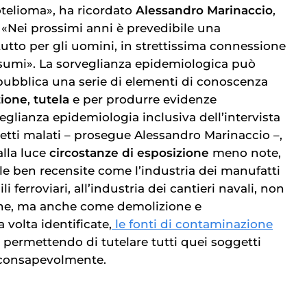
telioma», ha ricordato
Alessandro Marinaccio
,
 «Nei prossimi anni è prevedibile una
tutto per gli uomini, in strettissima connessione
sumi». La sorveglianza epidemiologica può
à pubblica una serie di elementi di conoscenza
ione
,
tutela
e per produrre evidenze
veglianza epidemiologia inclusiva dell’intervista
tti malati – prosegue Alessandro Marinaccio –,
alla luce
circostanze di esposizione
meno note,
le ben recensite come l’industria dei manufatti
li ferroviari, all’industria dei cantieri navali, non
ne, ma anche come demolizione e
 volta identificate,
le fonti di contaminazione
, permettendo di tutelare tutti quei soggetti
inconsapevolmente.