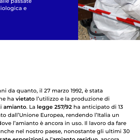
alle passate
iologica e
ni da quanto, il 27 marzo 1992, è stata
che ha
vietato
l’utilizzo e la produzione di
ti
amianto
. La
legge 257/92
ha anticipato di 13
ato dall’Unione Europea, rendendo l’Italia un
ove l’amianto è ancora in uso. Il lavoro da fare
anche nel nostro paese, nonostante gli ultimi 30
ate esposizioni
e l’
amianto residuo
, ancora