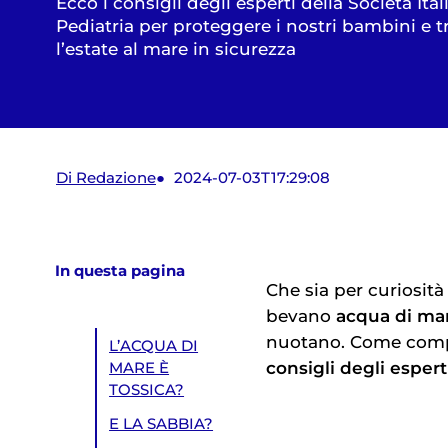
Ecco i consigli degli esperti della Società Ital
Pediatria per proteggere i nostri bambini e t
l’estate al mare in sicurezza
Di Redazione
2024-07-03T17:29:08
In questa pagina
Che sia per curiosit
bevano
acqua
di
ma
nuotano. Come comp
L’ACQUA DI
consigli degli esperti
MARE È
TOSSICA?
E LA SABBIA?