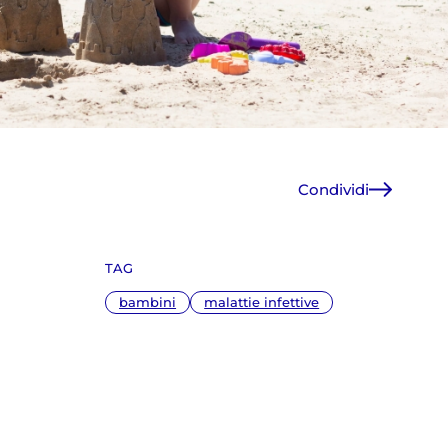
Condividi
Facebook
X
TAG
WhatsApp
E-Mail
bambini
malattie infettive
Copia link