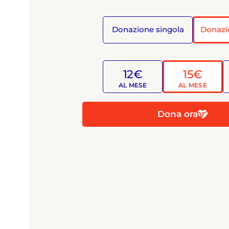
Donazione singola
Donazi
12€
15€
AL MESE
AL MESE
Dona ora