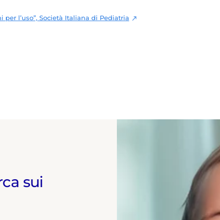
 per l’uso”, Società Italiana di Pediatria
rca sui