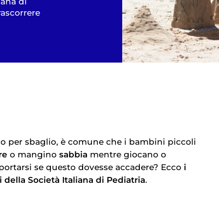
iana di
rascorrere
à o per sbaglio, è comune che i bambini piccoli
re
o mangino
sabbia
mentre giocano o
ortarsi se questo dovesse accadere? Ecco
i
 della Società Italiana di Pediatria
.