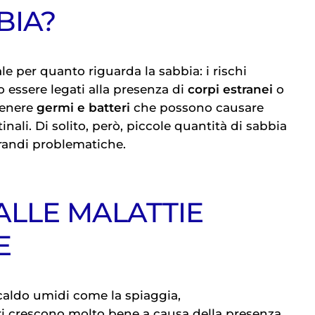
BIA?
le per quanto riguarda la sabbia: i rischi
o essere legati alla presenza di
corpi estranei
o
tenere
germi e batteri
che possono causare
inali. Di solito, però, piccole quantità di sabbia
randi problematiche.
ALLE MALATTIE
E
 caldo umidi come la spiaggia,
eri crescono molto bene a causa della presenza