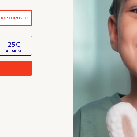
one mensile
25€
AL MESE