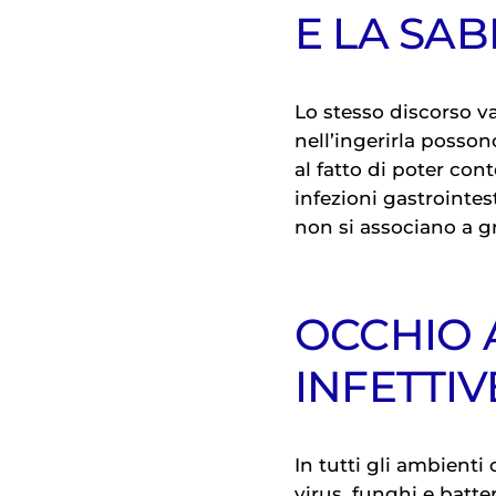
E LA SAB
Lo stesso discorso va
nell’ingerirla posson
al fatto di poter con
infezioni gastrointest
non si associano a g
OCCHIO 
INFETTIV
In tutti gli ambienti
virus, funghi e batt