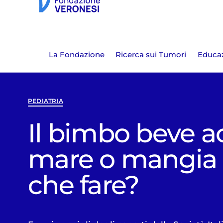
La Fondazione
Ricerca sui Tumori
Educaz
PEDIATRIA
Il bimbo beve a
mare o mangia 
che fare?