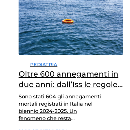
PEDIATRIA
Oltre 600 annegamenti in
due anni: dall’Iss le regole
per vacanze in sicurezza
Sono stati 604 gli annegamenti
mortali registrati in Italia nel
biennio 2024-2025. Un
fenomeno che resta
sostanzialmente stabile negli