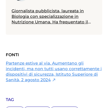
Giornalista pubblicista, laureata in
Biologia con specializzazione in
Nutrizione Umana. Ha frequentato il
Master in Comunicazione della Scienza
alla Scuola Internazionale Superiore di
Studi Avanzati (SISSA) di Trieste e il
Master in Giornalismo al Corriere della
Sera. Scrive di medicina e salute,
FONTI
specialmente in ambito materno-
infantile
Partenze estive al via. Aumentano gli
incidenti, ma non tutti usano correttamente i
dispositivi di sicurezza, Istituto Superiore di
Sanità, 2 agosto 2024
TAG