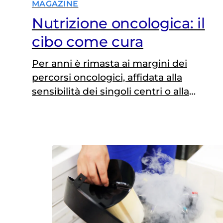
MAGAZINE
Nutrizione oncologica: il
cibo come cura
Per anni è rimasta ai margini dei
percorsi oncologici, affidata alla
sensibilità dei singoli centri o alla
possibilità dei pazienti. Ora la
nutrizione entra ufficialmente nella
cura del cancro. La Camera dei
deputati ha approvato all’unanimità
una mozione bipartisan che
riconosce il ruolo dell’alimentazione
come parte integrante del
trattamento oncologico e impegna il
Governo a…