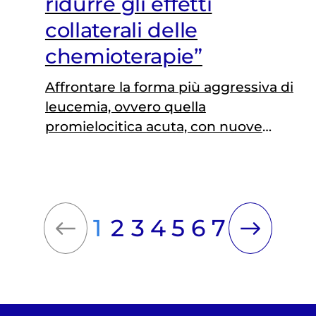
ridurre gli effetti
collaterali delle
chemioterapie”
Affrontare la forma più aggressiva di
leucemia, ovvero quella
promielocitica acuta, con nuove
strategie terapeutiche: è questa la
sfida di Francesca Binacchi,
ricercatrice presso l’Università di Pisa
e vincitrice di un finanziamento di
1
2
3
4
5
6
7
ricerca di Fondazione Veronesi. Il suo
lavoro si concentra sulla
combinazione di farmaci già in uso
con chemioterapici al platino, con
l’obiettivo…