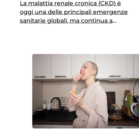
La malattia renale cronica (CKD) è
oggi una delle principali emergenze
sanitarie globali, ma continua a
restare in gran parte invisibile.
Secondo uno studio pubblicato su
The Lancet nell’ambito del Global
Burden of Disease 2023, oltre 1,5
milioni di persone sono morte per
CKD, che rappresenta ormai la nona
causa di morte al mondo. Si…