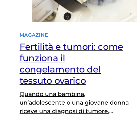
MAGAZINE
Fertilità e tumori: come
funziona il
congelamento del
tessuto ovarico
Quando una bambina,
un’adolescente o una giovane donna
riceve una diagnosi di tumore,
l’urgenza di iniziare le terapie si
accompagna spesso a una domanda
fondamentale: potrò avere figli in