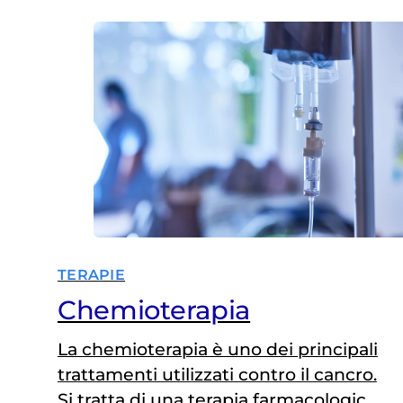
futuro? È un tema centrale che oggi,
grazie ai progressi della medicina
riproduttiva, trova risposte sempre
più concrete. IL RUOLO DEL
COUNSELING Chemioterapia,
radioterapia e trapianto…
TERAPIE
Chemioterapia
La chemioterapia è uno dei principali
trattamenti utilizzati contro il cancro.
Si tratta di una terapia farmacologica