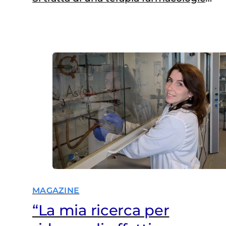
che utilizza composti chimici per
distruggere le cellule maligne,
impedirne la crescita e la diffusione,
o ridurre le dimensioni della massa
tumorale per facilitare altri
trattamenti come la chirurgia o la
radioterapia.
MAGAZINE
“La mia ricerca per