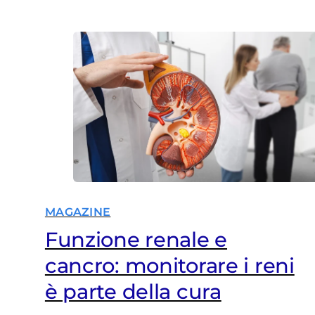
all’intervento chirurgico, ma ha il
terrore di perdere i capelli, un
comune effetto collaterale di alcuni
chemioterapici. L’idea di vedersi
calva le provoca una tremenda e
profonda angoscia. «Che cosa
penseranno i…
MAGAZINE
Funzione renale e
cancro: monitorare i reni
è parte della cura