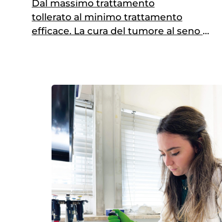
Dal massimo trattamento
tollerato al minimo trattamento
efficace. La cura del tumore al seno è
cambiata profondamente negli
ultimi decenni. Non solo perché oggi
le terapie sono più efficaci, ma
perché è cambiato il modo stesso di
pensare la cura: non aggiungere
trattamenti quando non servono,
non esporre le pazienti a tossicità
evitabili, usare le informazioni
biologiche del…