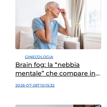
presentati al 33° Congresso
europeo sull’obesità,…
GINECOLOGIA
Brain fog: la “nebbia
mentale” che compare in
menopausa
2026-07-28T10:15:32