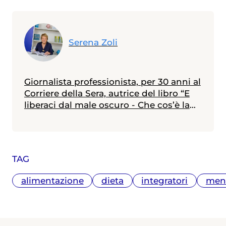
Serena Zoli
Giornalista professionista, per 30 anni al
Corriere della Sera, autrice del libro “E
liberaci dal male oscuro - Che cos’è la
depressione e come se ne esce”.
TAG
alimentazione
dieta
integratori
men