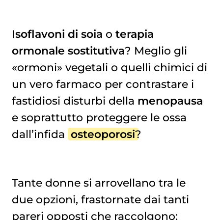
Isoflavoni
di soia
o
terapia
ormonale sostitutiva
? Meglio gli
DIETA (MA DAI 40 ANNI) PIU' EFFICACE DEGLI INTEGRATORI
«ormoni» vegetali o quelli chimici di
un vero farmaco per contrastare i
fastidiosi disturbi della
menopausa
e soprattutto proteggere le ossa
dall’infida
osteoporosi
?
Tante donne si arrovellano tra le
due opzioni, frastornate dai tanti
pareri opposti che raccolgono: