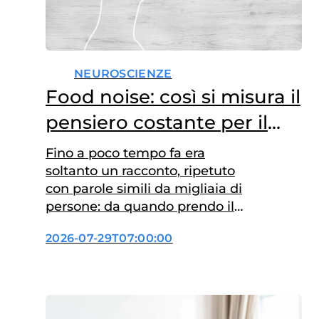
NEUROSCIENZE
Food noise: così si misura il
pensiero costante per il
cibo
Fino a poco tempo fa era
soltanto un racconto, ripetuto
con parole simili da migliaia di
persone: da quando prendo il
farmaco, in testa c’è silenzio.
2026-07-29T07:00:00
Ora i ricercatori stanno
provando a quantificarlo. I
primi dati di uno studio che,
attraverso un questionario,
misura il food noise sono stati