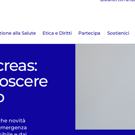
ione alla Salute
Etica e Diritti
Partecipa
Sostienici
reas:
oscere
o
he novità
'emergenza
ibile e dai