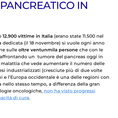
PANCREATICO IN
no
12.900 vittime in Italia
(erano state 11.500 nel
a dedicata (il 18 novembre) si vuole ogni anno
one sulle
oltre ventunmila persone
che con le
o affrontando un
tumore del pancreas
oggi in
una malattia che vede aumentare il numero delle
esi industrializzati (cresciute più di due volte
ni e l’Europa occidentale è una delle regioni con
Ma nello stesso tempo, a differenza della gran
tologie oncologiche,
non ha visto progressi
pacità di cura
.