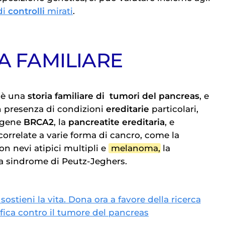
di
controlli
mirati
.
A FAMILIARE
c’è una
storia familiare di
tumori del pancreas
, e
in presenza di condizioni
ereditarie
particolari,
 gene
BRCA2
, la
pancreatite ereditaria
, e
correlate a varie forma di cancro, come la
n nevi atipici multipli e
melanoma
, la
a sindrome di Peutz-Jeghers.
 sostieni la vita. Dona ora a favore della ricerca
ifica contro il tumore del pancreas