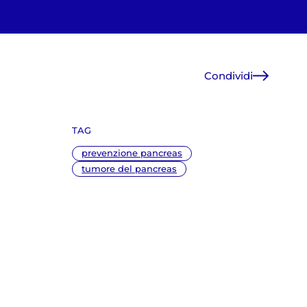
Condividi
Facebook
X
TAG
WhatsApp
E-Mail
prevenzione pancreas
Copia link
tumore del pancreas