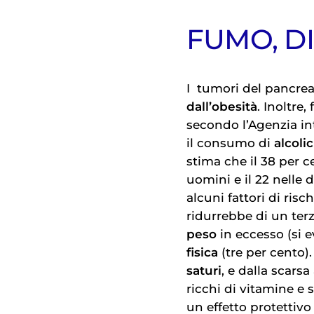
FUMO, D
I
tumori del pancre
dall’obesità
. Inoltre
secondo l’Agenzia int
il consumo di
alcolic
stima che il 38 per 
uomini e il 22 nelle
alcuni fattori di risch
ridurrebbe di un terzo
peso
in eccesso (si e
fisica
(tre per cento)
saturi
, e dalla scars
ricchi di vitamine e sa
un effetto protettivo