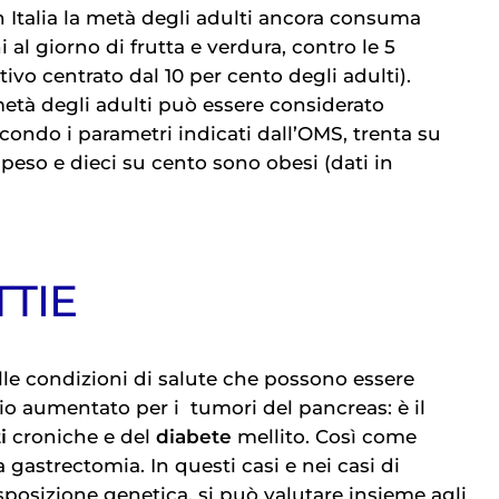
n Italia la metà degli adulti ancora consuma
al giorno di frutta e verdura, contro le 5
vo centrato dal 10 per cento degli adulti).
metà degli adulti può essere considerato
condo i parametri indicati dall’OMS, trenta su
peso e dieci su cento sono obesi (dati in
TTIE
le condizioni di salute che possono essere
hio aumentato per i
tumori del pancreas
: è il
i
croniche e del
diabete
mellito. Così come
a gastrectomia. In questi casi e nei casi di
isposizione genetica, si può valutare insieme agli