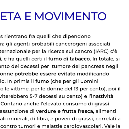
IETA E MOVIMENTO
as
rientrano fra quelli che dipendono
, fra gli agenti probabili cancerogeni associati
ernazionale per la ricerca sul cancro (IARC) c’è
i
, e fra quelli certi il
fumo di tabacco
. In totale, si
cento dei decessi per
tumore del pancreas
negli
 donne
potrebbe essere evitato
modificando
io. In primis il
fumo
(che per gli uomini
 le vittime, per le donne del 13 per cento), poi il
viterebbero 5-7 decessi su cento) e l’
inattività
. Contano anche l’elevato consumo di
grassi
a assunzione di
verdure e frutta fresca
, alimenti
li minerali, di fibra, e poveri di grassi, correlati a
 contro tumori e malattie cardiovascolari. Vale la