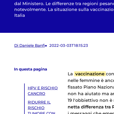
dal Ministero. Le differenze tra regioni pesan
notevolmente. La situazione sulla vaccinazi
Italia
Di Daniele Banfi
2022-03-03T18:15:23
In questa pagina
La
vaccinazione
con
nelle femmine è anc
fissato Piano Nazion
HPV E RISCHIO
non ha aiutato ma a
CANCRO
19 l'obbiettivo non 
RIDURRE IL
netta differenza tra 
RISCHIO
i messaggi che emer
TUMORE CON