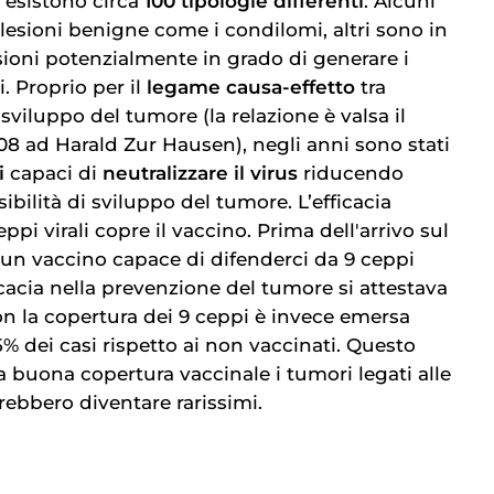
 esistono circa
100 tipologie differenti
. Alcuni
lesioni benigne come i condilomi, altri sono in
sioni potenzialmente in grado di generare i
. Proprio per il
legame causa-effetto
tra
 sviluppo del tumore (la relazione è valsa il
8 ad Harald Zur Hausen), negli anni sono stati
i
capaci di
neutralizzare il virus
riducendo
bilità di sviluppo del tumore. L’efficacia
pi virali copre il vaccino. Prima dell'arrivo sul
un vaccino capace di difenderci da 9 ceppi
efficacia nella prevenzione del tumore si attestava
on la copertura dei 9 ceppi è invece emersa
5% dei casi rispetto ai non vaccinati. Questo
a buona copertura vaccinale i tumori legati alle
rebbero diventare rarissimi.