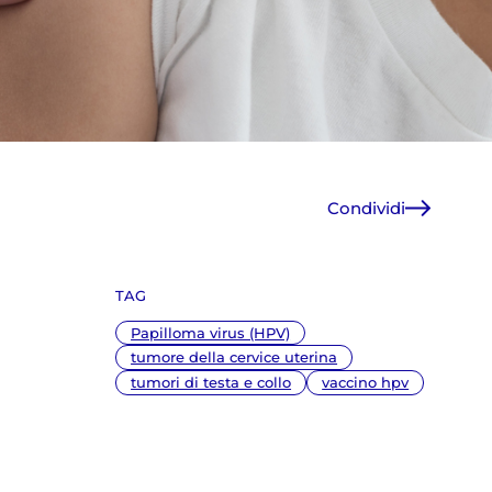
Condividi
Facebook
X
TAG
WhatsApp
E-Mail
Papilloma virus (HPV)
Copia link
tumore della cervice uterina
tumori di testa e collo
vaccino hpv