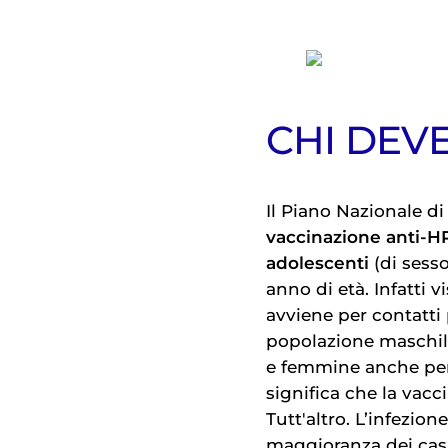
CHI DEV
Il Piano Nazionale di
vaccinazione
anti-H
adolescenti
(di sess
anno di età. Infatti v
avviene per contatti 
popolazione maschil
e femmine anche per 
significa che la vacc
Tutt'altro. L’infezi
maggioranza dei casi