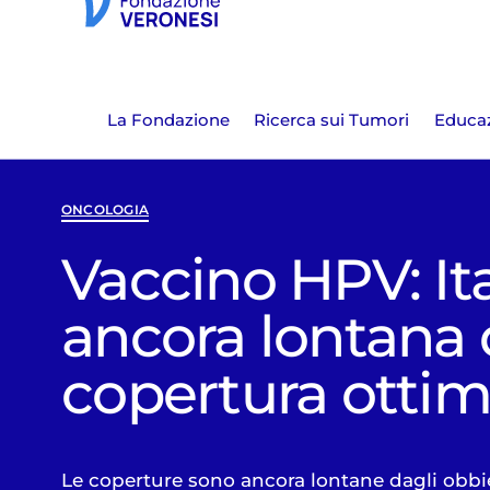
La Fondazione
Ricerca sui Tumori
Educaz
ONCOLOGIA
Vaccino HPV: Ita
ancora lontana 
copertura ottim
Le coperture sono ancora lontane dagli obbiet