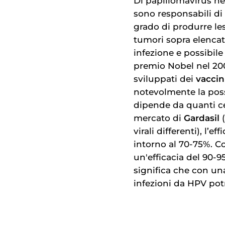
Di papillomavirus ne
sono responsabili di 
grado di produrre le
tumori sopra elencati
infezione e possibile
premio Nobel nel 200
sviluppati dei
vaccin
notevolmente la possi
dipende da quanti cep
mercato di
Gardasil
(
virali differenti), l’
intorno al 70-75%. C
un'efficacia del 90-9
significa che con un
infezioni da HPV pot