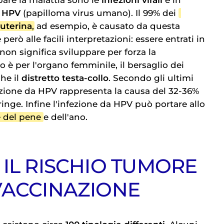
pare la malattia sono le
infezioni virali
e in
a
HPV
(papilloma virus umano). Il 99% dei
 uterina
, ad esempio, è causato da questa
però alle facili interpretazioni: essere entrati in
 non significa sviluppare per forza la
o è per l'organo femminile, il bersaglio dei
he il
distretto testa-collo
. Secondo gli ultimi
fezione da HPV rappresenta la causa del 32-36%
ringe. Infine l'infezione da HPV può portare allo
 del pene
e dell'ano.
 IL RISCHIO TUMORE
VACCINAZIONE