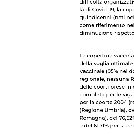
difficoltà organizzat
là di Covid-19, la co
quindicenni (nati nel
come riferimento nel
diminuzione rispetto
La copertura vaccina
della
soglia ottimale
Vaccinale (95% nel do
regionale, nessuna 
delle coorti prese in 
completo per le rag
per la coorte 2004 (r
(Regione Umbria), de
Romagna), del 76,62
e del 61,71% per la co