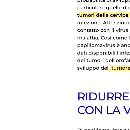
probabilità di svilup
particolare quelle d
tumori della cervice
infezione. Attenzione 
contatto con il virus
malattia. Così come l
papillomavirus è anc
dati disponibili l'in
dei tumori dell'orofa
sviluppo del
tumore
RIDURRE
CON LA 