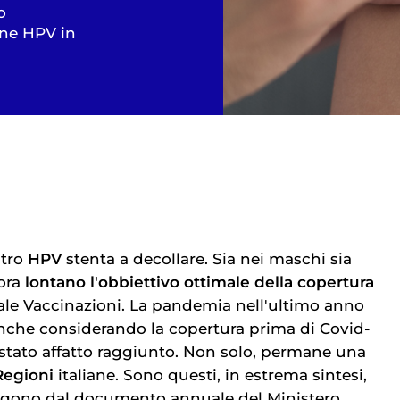
o
one HPV in
tro
HPV
stenta a decollare. Sia nei maschi sia
ora
lontano l'obbiettivo ottimale della copertura
ale Vaccinazioni. La pandemia nell'ultimo anno
nche considerando la copertura prima di Covid-
è stato affatto raggiunto. Non solo, permane una
Regioni
italiane. Sono questi, in estrema sintesi,
gono dal documento annuale del Ministero