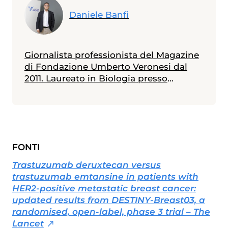
Daniele Banfi
Giornalista professionista del Magazine
di Fondazione Umberto Veronesi dal
2011. Laureato in Biologia presso
l'Università Bicocca di Milano - con
specializzazione in Genetica conseguita
presso l'Università Diderot di Parigi - ha
un master in Comunicazione della
Scienza ottenuto presso l'Università La
FONTI
Sapienza di Roma. In questi anni ha
seguito i principali congressi mondiali
Trastuzumab deruxtecan versus
di medicina (ASCO, ESMO, EASL, AASLD,
trastuzumab emtansine in patients with
CROI, ESC, ADA, EASD, EHA). Tra le tante
HER2-positive metastatic breast cancer:
tematiche approfondite ha raccontato
updated results from DESTINY-Breast03, a
l’avvento dell’immunoterapia quale
randomised, open-label, phase 3 trial – The
nuova modalità per la cura del cancro,
Lancet