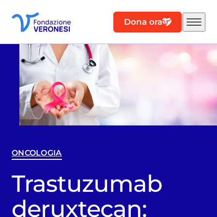
Dona ora
ONCOLOGIA
Trastuzumab
deruxtecan: