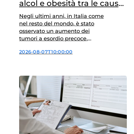
alcol e obesità tra le cause
principali
Negli ultimi anni, in Italia come
nel resto del mondo, è stato
osservato un aumento dei
tumori a esordio precoce,
diagnosticati prima dei 50 anni.
2026-08-07T10:00:00
Tra i fattori di rischio
modificabili, l’eccesso di peso
corporeo e il consumo di alcol
aumentano, sia
indipendentemente sia in
modo sinergico, il rischio di
sviluppare tumori della
mammella e…