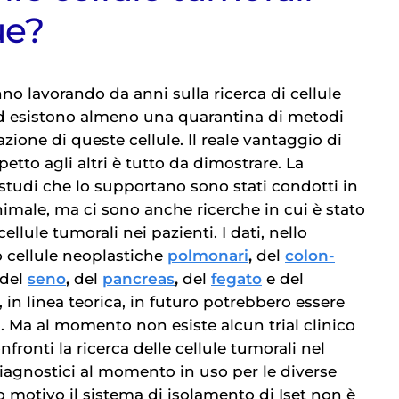
ue?
nno lavorando da anni sulla ricerca di cellule
ed esistono almeno una quarantina di metodi
cazione di queste cellule. Il reale vantaggio di
etto agli altri è tutto da dimostrare. La
studi che lo supportano sono stati condotti in
nimale, ma ci sono anche ricerche in cui è stato
cellule tumorali nei pazienti. I dati, nello
o cellule neoplastiche
polmonari
,
del
colon-
del
seno
,
del
pancreas
,
del
fegato
e del
ti, in linea teorica, in futuro potrebbero essere
ri. Ma al momento non esiste alcun trial clinico
ronti la ricerca delle cellule tumorali nel
diagnostici al momento in uso per le diverse
o motivo il sistema di isolamento di Iset non è