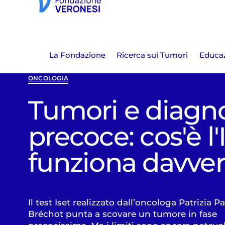
La Fondazione
Ricerca sui Tumori
Educaz
ONCOLOGIA
Tumori e diagn
precoce: cos'è l'
funziona davve
Il test Iset realizzato dall’oncologa Patrizia Pa
Bréchot punta a scovare un tumore in fase