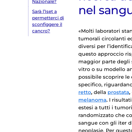
Nazionale?
nel sang
Sarà l’Iset a
permetterci di
sconfiggere il
«Molti laboratori sta
cancro?
tumorali circolanti 
diversi per l’identifi
questo approccio risp
maggior parte degli 
vitro o su modello a
possibile scoprire le 
specifico, riguardan
retto
,
della
prostata
,
melanoma
.
I risulta
estesi a tutti i tumo
randomizzato che conf
sangue con gli iter 
neoplasie. Per quest