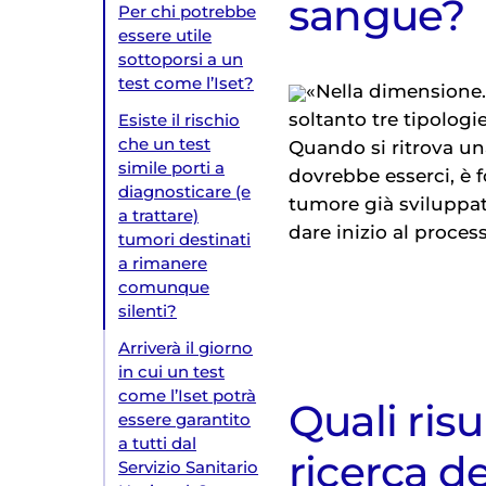
sangue?
Per chi potrebbe
essere utile
sottoporsi a un
test come l’Iset?
«Nella dimensione.
soltanto tre tipologie c
Esiste il rischio
che un test
Quando si ritrova u
simile porti a
dovrebbe esserci, è f
diagnosticare (e
tumore già sviluppato
a trattare)
dare inizio al proces
tumori destinati
a rimanere
comunque
silenti?
Arriverà il giorno
in cui un test
come l’Iset potrà
Quali risu
essere garantito
a tutti dal
ricerca de
Servizio Sanitario