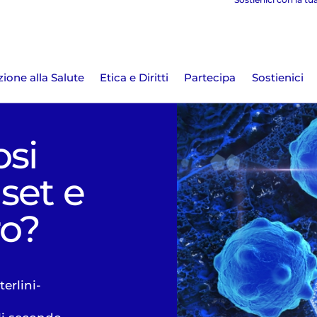
ione alla Salute
Etica e Diritti
Partecipa
Sostienici
osi
Iset e
ro?
terlini-