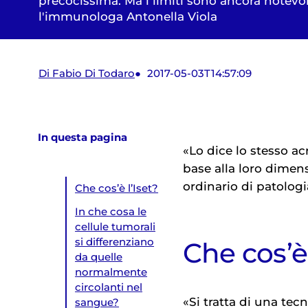
precocissima. Ma i limiti sono ancora notevo
l'immunologa Antonella Viola
Di Fabio Di Todaro
2017-05-03T14:57:09
In questa pagina
«Lo dice lo stesso a
base alla loro dime
ordinario di patologi
Che cos’è l’Iset?
In che cosa le
cellule tumorali
si differenziano
Che cos’è 
da quelle
normalmente
circolanti nel
«Si tratta di una tec
sangue?