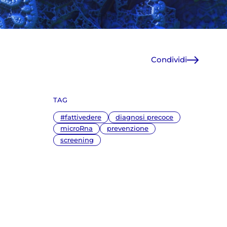
Condividi
Facebook
X
TAG
WhatsApp
E-Mail
#fattivedere
diagnosi precoce
Copia link
microRna
prevenzione
screening