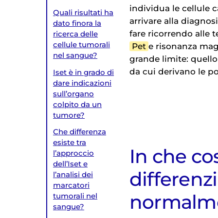
individua le cellule 
Quali risultati ha
arrivare alla diagnos
dato finora la
fare ricorrendo alle
ricerca delle
cellule tumorali
Pet
e risonanza magn
nel sangue?
grande limite: quello
da cui derivano le po
Iset è in grado di
dare indicazioni
sull’organo
colpito da un
tumore?
Che differenza
esiste tra
In che cos
l’approccio
dell’Iset e
differenz
l’analisi dei
marcatori
normalmen
tumorali nel
sangue?