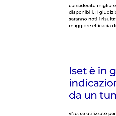
considerato migliore 
disponibili. Il giud
saranno noti i risult
maggiore efficacia di
Iset è in 
indicazio
da un tu
«No, se utilizzato pe