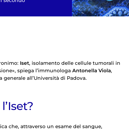
li secondo
cronimo:
Iset
, isolamento delle cellule tumorali in
nsione», spiega l’immunologa
Antonella Viola
,
a generale all’Università di Padova.
l’Iset?
nica che, attraverso un esame del sangue,