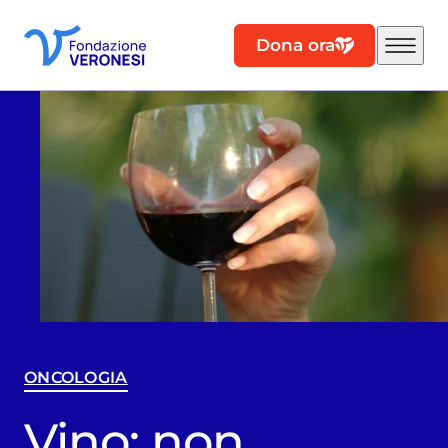
Dona ora
ONCOLOGIA
Vino: non