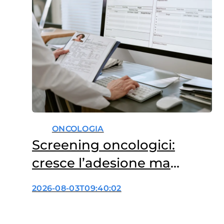
indipendentemente sia in
modo sinergico, il rischio di
sviluppare tumori della
mammella e…
ONCOLOGIA
Screening oncologici:
cresce l’adesione ma
ancora troppi divari
2026-08-03T09:40:02