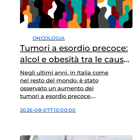
ONCOLOGIA
Tumori a esordio precoce:
alcol e obesità tra le cause
principali
Negli ultimi anni, in Italia come
nel resto del mondo, è stato
osservato un aumento dei
tumori a esordio precoce,
diagnosticati prima dei 50 anni.
2026-08-07T10:00:00
Tra i fattori di rischio
modificabili, l’eccesso di peso
corporeo e il consumo di alcol
aumentano, sia