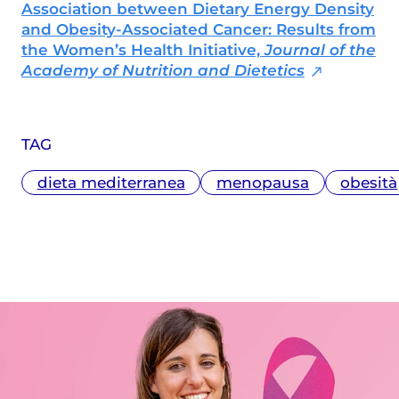
radiotelevisive, attualmente collabora
Association between Dietary Energy Density
anche con diverse testate nazionali ed è
and Obesity-Associated Cancer: Results from
membro dell'Unione Giornalisti Italiani
the Women’s Health Initiative,
Journal of the
Scientifici (Ugis).
Academy of Nutrition and Dietetics
TAG
dieta mediterranea
menopausa
obesità