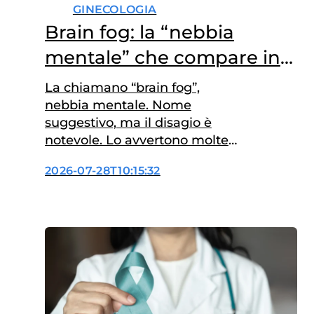
GINECOLOGIA
Brain fog: la “nebbia
mentale” che compare in
menopausa
La chiamano “brain fog”,
nebbia mentale. Nome
suggestivo, ma il disagio è
notevole. Lo avvertono molte
donne all’arrivo della
2026-07-28T10:15:32
menopausa, ed è un insieme di
facilità a dimenticare,
incapacità di concentrarsi,
senso di affaticamento
mentale, un non stare più bene
nella propria pelle. I ricercatori
che si occupano di menopausa
e neuroscienze ne discutono,